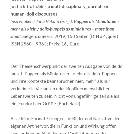
just a bit of
doll
– a multidisciplinary journal for
human-doll discourses
Insa Fooken / Jana Mikota (Hrsg.)
:
Puppen als Miniaturen –
mehr als klein / dolls/puppets as miniatures – more than
small.
Siegen: univer
si
2019, 150 Seiten (DIN a 4, quer)
ISSN 2568 – 9363; Preis: 16,- Euro
Der Themenschwerpunkt der zweiten Ausgabe von de:do
lautet: Puppen als Miniaturen – mehr als klein. Puppen
und ihre Kontexte beanspruchen hier, ‚mehr‘ als nur
verkleinerte Varianten oder Repliken menschlicher
Lebenswelten zu sein. Nicht von ungefähr gelten sie als
ein ‚Fundort der Größe‘ (Bachelard).
Als ‚kleine Formate‘ bringen sie Bilder und Narrative der
eigenen Art hervor, die in Funktion und Wirkung offen
sind: es können Abbildungen, Verdichtungen oder