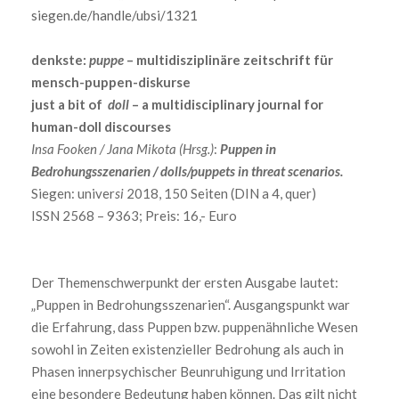
siegen.de/handle/ubsi/1321
denkste:
puppe
– multidisziplinäre zeitschrift für
mensch-puppen-diskurse
just a bit of
doll
– a multidisciplinary journal for
human-doll discourses
Insa Fooken / Jana Mikota (Hrsg.)
:
Puppen in
Bedrohungsszenarien / dolls/puppets in threat scenarios.
Siegen: univer
si
2018, 150 Seiten (DIN a 4, quer)
ISSN 2568 – 9363; Preis: 16,- Euro
Der Themenschwerpunkt der ersten Ausgabe lautet:
„Puppen in Bedrohungsszenarien“. Ausgangspunkt war
die Erfahrung, dass Puppen bzw. puppenähnliche Wesen
sowohl in Zeiten existenzieller Bedrohung als auch in
Phasen innerpsychischer Beunruhigung und Irritation
eine besondere Bedeutung haben können. Das gilt nicht