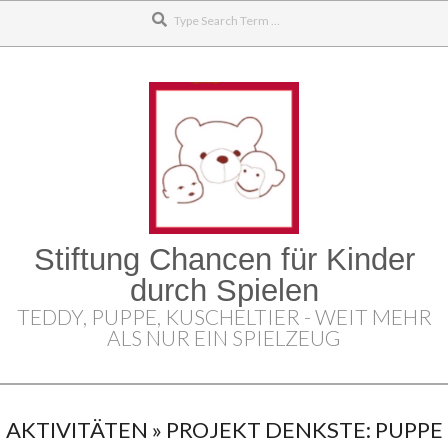
Search
Skip
to
content
Stiftung Chancen für Kinder
durch Spielen
TEDDY, PUPPE, KUSCHELTIER - WEIT MEHR
ALS NUR EIN SPIELZEUG
Secondary
Navigation
AKTIVITÄTEN »
PROJEKT DENKSTE: PUPPE
Menu